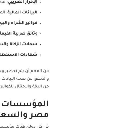
الإقرار الضريبي
: مط
البيانات المالية
: ال
فواتير الشراء والبي
وثائق ضريبة القيم
سجلات الزكاة والد
شهادات الاستقطاع
من المهم أن يتم تحضير وح
والتحقق من صحة البيانات ا
من الدقة والامتثال للقوانين
المؤسسات ا
مصر والسعو
في كل دولة، هناك مؤسسات 