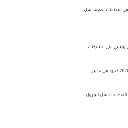
 في قطاعات معينة، مثل
ودية 20%، وهي تطبق بشكل رئيسي على الشركات
: تم رفع ضريبة القيمة المضافة في السعودية من 5% إلى 15% في يوليو 2020 كجزء من تدابير
لقطاعات مثل البترول