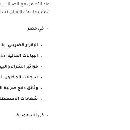
عند التعامل مع الضرائب، 
تحضيرها. هذه الأوراق تساعد
في مصر
:
الإقرار الضريبي
: وث
البيانات المالية
: تش
فواتير الشراء والبي
سجلات المخزون
: ل
وثائق دفع ضريبة القي
شهادات الاستقطاع
في السعودية
: