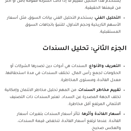
يُستخدم هذا التحليل لتقييم ما إذا كانت الشركة مقومة بأقل أو أكثر
من قيمتها الحقيقية.
التحليل الفني
: يستخدم التحليل الفني بيانات السوق، مثل أسعار
الأسهم التاريخية وحجم التداول، للتنبؤ باتجاهات السوق
المستقبلية.
الجزء الثاني: تحليل السندات
التعريف والأنواع
: السندات هي أدوات دين تصدرها الشركات أو
الحكومات لجمع رأس المال. تختلف السندات في مدة استحقاقها،
معدل الفائدة، ومستوى المخاطرة.
تقييم مخاطر السندات
: من المهم تحليل مخاطر الائتمان وإمكانية
تخلف الجهة المصدرة عن السداد. تعتبر السندات ذات التصنيف
الائتماني المرتفع أقل مخاطرة.
أسعار الفائدة وأثرها
: تتأثر أسعار السندات بتغيرات أسعار
الفائدة. عندما ترتفع أسعار الفائدة، تنخفض قيمة السندات،
والعكس صحيح.