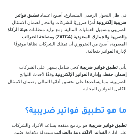
في ظل التحول الرقمي المتسارع، أصبح اعتماد
تطبيق
فواتير
ضريبية إلكترونية
أمرًا ضروريًا للشركات والتجار لضمان الامتثال
الضريبي وتسهيل العمليات المالية. ومع تزايد متطلبات
هيئة الزكاة
والضريبة والجمارك السعودية (ZATCA)
و
مصلحة الضرائب
المصرية
، أصبح من الضروري أن تمتلك الشركات نظامًا موثوقًا
لإدارة الفواتير بفعالية.
يأتي
تطبيق فواتير ضريبية
كحل شامل يسهل على الشركات
إصدار، حفظ، وإدارة الفواتير الإلكترونية
وفقًا لأحدث اللوائح
الضريبية، مما يساعدها على تحسين أدائها المالي وضمان الامتثال
الكامل للقوانين المحلية.
ما هو تطبيق فواتير ضريبية؟
تطبيق فواتير ضريبية
هو برنامج متقدم يساعد الأفراد والشركات
على إدارة
الفواتير الإلكترونية والضرائب
بسهولة وكفاءة. صُمم