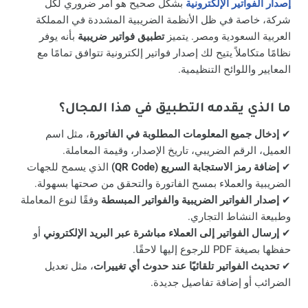
إصدار الفواتير الإلكترونية
بشكل صحيح هو أمر ضروري لكل
شركة، خاصة في ظل الأنظمة الضريبية المشددة في المملكة
العربية السعودية ومصر. يتميز
تطبيق فواتير ضريبية
بأنه يوفر
نظامًا متكاملاً يتيح لك إصدار فواتير إلكترونية تتوافق تمامًا مع
المعايير واللوائح التنظيمية.
ما الذي يقدمه التطبيق في هذا المجال؟
✔
إدخال جميع المعلومات المطلوبة في الفاتورة
، مثل اسم
العميل، الرقم الضريبي، تاريخ الإصدار، وقيمة المعاملة.
✔
إضافة رمز الاستجابة السريع (QR Code)
الذي يسمح للجهات
الضريبية والعملاء بمسح الفاتورة والتحقق من صحتها بسهولة.
✔
إصدار الفواتير الضريبية والفواتير المبسطة
وفقًا لنوع المعاملة
وطبيعة النشاط التجاري.
✔
إرسال الفواتير إلى العملاء مباشرة عبر البريد الإلكتروني
أو
حفظها بصيغة PDF للرجوع إليها لاحقًا.
✔
تحديث الفواتير تلقائيًا عند حدوث أي تغييرات
، مثل تعديل
الضرائب أو إضافة تفاصيل جديدة.