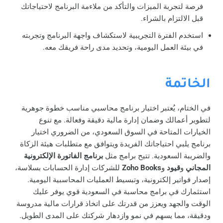
فرصة لتجربة الميزات والتأكد من ملاءمة البرنامج لاحتياجاتك
قبل الالتزام بالشراء.
استخدم الفترة التجريبية لاستكشاف واجهة البرنامج وتجربته
في بيئة العمل اليومية، وتحديد مدى راحة فريقك معه.
الخاتمة
في الختام، يُعتبر اختيار برنامج محاسبي مناسب خطوة جوهرية
لتطوير أعمالك وضمان إدارة مالية دقيقة وفعالة. مع تنوع
الخيارات المتاحة في السوق السعودي، من الضروري اختيار
برنامج يلبي احتياجاتك الفريدة ويتوافق مع متطلبات هيئة الزكاة
والضريبة السعودية. تتيح برامج مثل
برنامج الفاتورة الإلكترونية
المجاني
و
قيود
و
Zoho Books
للشركات إدارة الحسابات بسلاسة،
إصدار فواتير إلكترونية، وتبسيط العمليات المحاسبية اليومية.
استثمارك في برامج محاسبة في السعودية قوي يوفر عليك
الوقت والجهد ويعزز من قدرتك على اتخاذ قرارات مالية مدروسة
ودقيقة، مما يسهم في نمو وازدهار شركتك على المدى الطويل.