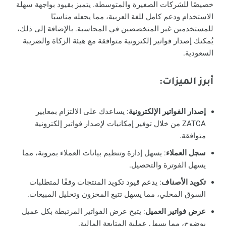
خصيصًا للشركات الصغيرة والمتوسطة. يتميز بقيود بواجهة سهلة
الاستخدام ودعم كامل للغة العربية، مما يجعله مناسبًا
للمستخدمين غير المتخصصين في المحاسبة. بالإضافة إلى ذلك،
يُمكنك إصدار فواتير إلكترونية متوافقة مع هيئة الزكاة والضريبة
السعودية.
أبرز الميزات
:
إصدار الفواتير الإلكترونية
: يساعدك على الالتزام بمعايير
ZATCA من خلال توفير إمكانيات لإصدار فواتير إلكترونية
متوافقة.
سجل العملاء
: يسهل إدارة وتنظيم بيانات العملاء بمرونة، مما
يسهل الفوترة والتحصيل.
تكويد الأصناف
: يدعم قيود تكويد المنتجات وفقًا لمتطلبات
السوق المحلي، مما يسهل تتبع المخزون وتحليل المبيعات.
عرض فواتير العميل
: يتيح عرض الفواتير المرتبطة بكل عميل
بوضوح، مما يسهل عملية المتابعة المالية.