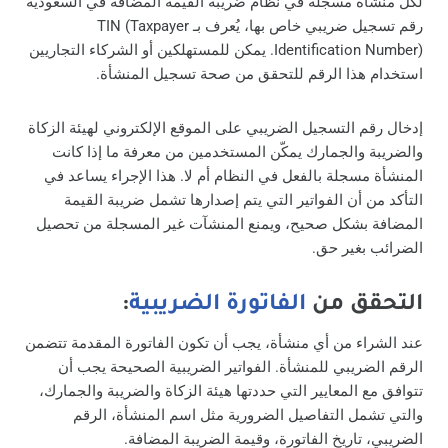
لكل منشأة مسجلة في نظام ضريبة القيمة المضافة في السعودية
رقم تسجيل ضريبي خاص بها، يُعرف بـ TIN (Taxpayer
Identification Number). يمكن للمستهلكين أو الشركاء التجاريين
استخدام هذا الرقم للتحقق من صحة تسجيل المنشأة.
إدخال رقم التسجيل الضريبي على الموقع الإلكتروني لهيئة الزكاة
والضريبة والجمارك يمكّن المستخدمين من معرفة ما إذا كانت
المنشأة مسجلة بالفعل في النظام أم لا. هذا الإجراء يساعد في
التأكد من أن الفواتير التي يتم إصدارها تشمل ضريبة القيمة
المضافة بشكل صحيح، ويمنع المنشآت غير المسجلة من تحصيل
الضرائب بغير حق.
التحقق من
الفاتورة الضريبية
:
عند الشراء من أي منشأة، يجب أن تكون الفاتورة المقدمة تتضمن
الرقم الضريبي للمنشأة. الفواتير الضريبية الصحيحة يجب أن
تتوافق مع المعايير التي حددتها هيئة الزكاة والضريبة والجمارك،
والتي تشمل التفاصيل الضرورية مثل اسم المنشأة، الرقم
الضريبي، تاريخ الفاتورة، وقيمة الضريبة المضافة.