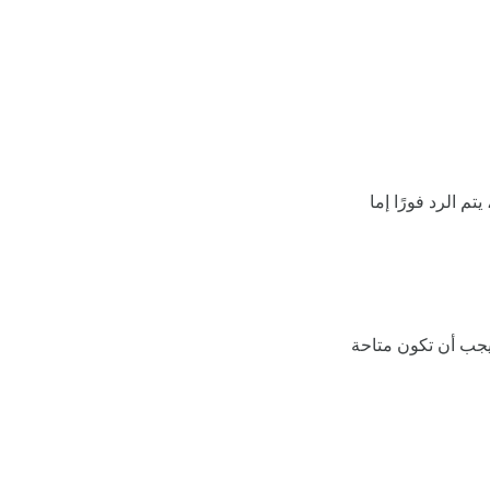
م الرد فورًا إما
رونية من الفواتير لمدة تتراوح بين 5 إلى 10 سنوات، ويجب أن تكون متاحة