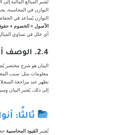
تُشير المبالغ المالية إلى
التوازن في المحاسبة، ي
التوازن يُساعد في الحفا
الأصول = الخصوم + حقوق
أي خلل في تساوي المبالغ 
2.4. الوصف أو البيان
البيان هو شرح مختصر يُضا
معلومات مثل: سبب المعام
تظهر عند مراجعة السجلات 
إلى ذلك، يُعتبر البيان وس
ثالثًا: أن
تُعتبر
القيود المحاسبية
حجر