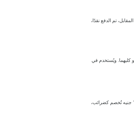
ابل، تم الدفع نقدًا،
 كليهما. ويُستخدم في
قامت الشركة بدفع رواتب الموظفين بمبلغ إجمالي قدره 10,000 جنيه، منها 1,000 جنيه تُخصم كضرائب،