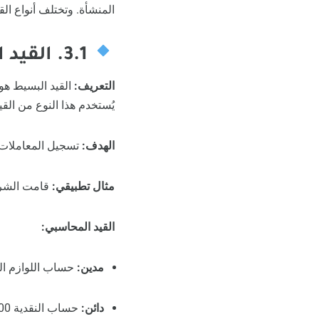
المنشأة. وتختلف أنواع ال
3.1. القيد البسيط (Simple Entry)
التعريف:
القيد البسيط هو 
يُستخدم هذا النوع من القي
الهدف:
تسجيل المعاملات 
مثال تطبيقي:
قامت الشركة بش
القيد المحاسبي:
مدين:
حساب اللوازم المكتبية 0
دائن:
حساب النقدية 1,000 جنيه