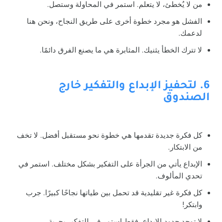
من لا يُخطئ، لا يتعلم. استمر في المحاولة وستصل.
الفشل هو مجرد خطوة أخرى على طريق النجاح، ونحن هنا
لدعمك.
لا تترك الخطأ يثنيك. المثابرة هي ما يصنع الفرق دائمًا.
6. لتحفيز الإبداع والتفكير خارج
الصندوق
كل فكرة جديدة تقدمها هي خطوة نحو مستقبل أفضل. لا تخف
من الابتكار.
الإبداع يأتي من الجرأة على التفكير بشكل مختلف. استمر في
تحدي المألوف.
كل فكرة غير تقليدية قد تحمل بين طياتها نجاحًا كبيرًا. جرب
وابتكر!
لا توجد حدود للإبداع، فقط استمر في التفكير بحرية.