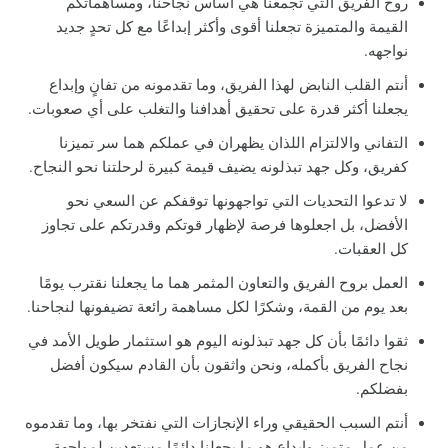
روح الفريق التي تجمعنا هي أساس نجاحنا، ومساهماتكم
القيمة والمتميزة تجعلنا أقوى وأكثر إبداعًا مع كل تحدٍ جديد
نواجهه.
أنتم القلب النابض لهذا الفريق، وما تقدمونه من تفانٍ وإبداع
يجعلنا أكثر قدرة على تحقيق أهدافنا والتغلب على أي صعوبات.
التفاني والالتزام اللذان يظهران في عملكم هما سر تميزنا
كفريق، وكل جهد تبذلونه يضيف قيمة كبيرة لرحلتنا نحو النجاح.
لا تدعوا التحديات التي تواجهونها توقفكم عن السعي نحو
الأفضل، بل اجعلوها فرصة لإظهار قوتكم وقدرتكم على تجاوز
كل العقبات.
العمل بروح الفريق والتعاون المثمر هما ما يجعلنا نقترب يومًا
بعد يوم من القمة، وشكرًا لكل مساهمة رائعة تضيفونها لنجاحنا.
ثقوا دائمًا بأن كل جهد تبذلونه اليوم هو استثمار طويل الأمد في
نجاح الفريق بأكمله، ونحن واثقون بأن القادم سيكون أفضل
بفضلكم.
أنتم السبب الحقيقي وراء الإنجازات التي نفتخر بها، وما تقدموه
من عمل متميز وإبداع هو ما يجعلنا دائمًا مستعدين لمواجهة