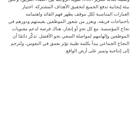
بيئة إيجابية تدفع الجميع لتحقيق الأهداف المشتركة. اختيار
العبارات المناسبة لكل موقف يظهر فهم القائد واهتمامه
باحتياجات فريقه، ويعزز من شعور الموظفين بقيمتهم ودورهم في
نجاح المؤسسة. مع كل تحدٍ أو إنجاز، هناك فرصة لدعم معنويات
الموظفين وإلهامهم لمواصلة السعي نحو الأفضل. تذكّر دائمًا أن
النجاح الجماعي يبدأ بكلمة طيبة تؤثر بعمق في النفوس، وتُترجم
إلى إنتاجية وتميز على أرض الواقع.