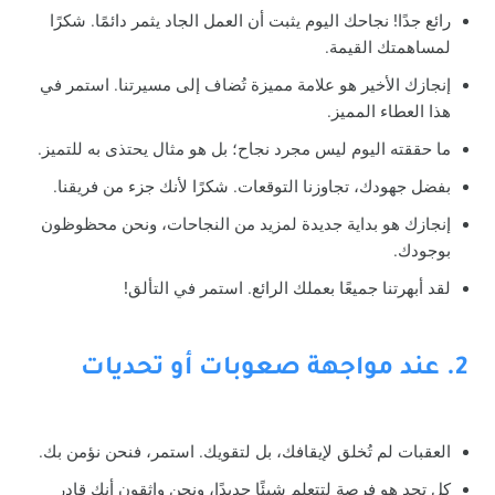
رائع جدًا! نجاحك اليوم يثبت أن العمل الجاد يثمر دائمًا. شكرًا
لمساهمتك القيمة.
إنجازك الأخير هو علامة مميزة تُضاف إلى مسيرتنا. استمر في
هذا العطاء المميز.
ما حققته اليوم ليس مجرد نجاح؛ بل هو مثال يحتذى به للتميز.
بفضل جهودك، تجاوزنا التوقعات. شكرًا لأنك جزء من فريقنا.
إنجازك هو بداية جديدة لمزيد من النجاحات، ونحن محظوظون
بوجودك.
لقد أبهرتنا جميعًا بعملك الرائع. استمر في التألق!
2. عند مواجهة صعوبات أو تحديات
العقبات لم تُخلق لإيقافك، بل لتقويك. استمر، فنحن نؤمن بك.
كل تحدٍ هو فرصة لتتعلم شيئًا جديدًا، ونحن واثقون أنك قادر