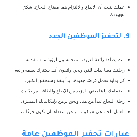
عملك يثبت أن الإبداع والالتزام هما مفتاح النجاح. شكرًا
لجهودك.
9. لتحفيز الموظفين الجدد
أنت إضافة رائعة لفريقنا. متحمسون لرؤية ما ستقدمه.
رحلتك معنا بدأت للتو، ونحن واثقون أنك ستترك بصمة رائعة.
كل بداية تحمل فرصًا جديدة. ابدأ بثقة وستحقق الكثير.
انضمامك إلينا يعني المزيد من الإبداع والطاقة. مرحبًا بك!
رحلة النجاح تبدأ من هنا، ونحن نؤمن بإمكانياتك المميزة.
العمل الجماعي هو قوتنا، ونحن سعداء بأن تكون جزءًا منه.
عبارات تحفيز الموظفين عامة