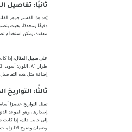
ثانيًا: تفاصيل ا
يُعد هذا القسم جوهر الف
دقيقًا ومحددًا، بحيث يتض
معقدة، يمكن استخدام تصن
على سبيل المثال،
طراز A1، اللون: أسود، الكمية: 2”.
إضافة مثل هذه التفاصيل ل
ثالثًا: التواريخ 
تمثل التواريخ عنصرًا أسا
إصدارها، وهو الموعد الذي
إلى جانب ذلك، إذا كانت ش
وضمان وضوح الالتزامات ال