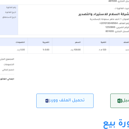
يل
تحميل الملف وورد
رة بيع