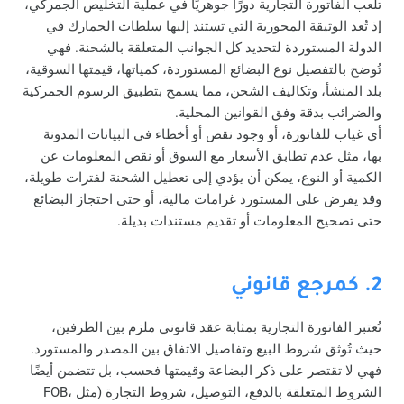
تلعب الفاتورة التجارية دورًا جوهريًا في عملية التخليص الجمركي،
إذ تُعد الوثيقة المحورية التي تستند إليها سلطات الجمارك في
الدولة المستوردة لتحديد كل الجوانب المتعلقة بالشحنة. فهي
تُوضح بالتفصيل نوع البضائع المستوردة، كمياتها، قيمتها السوقية،
بلد المنشأ، وتكاليف الشحن، مما يسمح بتطبيق الرسوم الجمركية
والضرائب بدقة وفق القوانين المحلية.
أي غياب للفاتورة، أو وجود نقص أو أخطاء في البيانات المدونة
بها، مثل عدم تطابق الأسعار مع السوق أو نقص المعلومات عن
الكمية أو النوع، يمكن أن يؤدي إلى تعطيل الشحنة لفترات طويلة،
وقد يفرض على المستورد غرامات مالية، أو حتى احتجاز البضائع
حتى تصحيح المعلومات أو تقديم مستندات بديلة.
2. كمرجع قانوني
تُعتبر الفاتورة التجارية بمثابة عقد قانوني ملزم بين الطرفين،
حيث تُوثق شروط البيع وتفاصيل الاتفاق بين المصدر والمستورد.
فهي لا تقتصر على ذكر البضاعة وقيمتها فحسب، بل تتضمن أيضًا
الشروط المتعلقة بالدفع، التوصيل، شروط التجارة (مثل FOB،