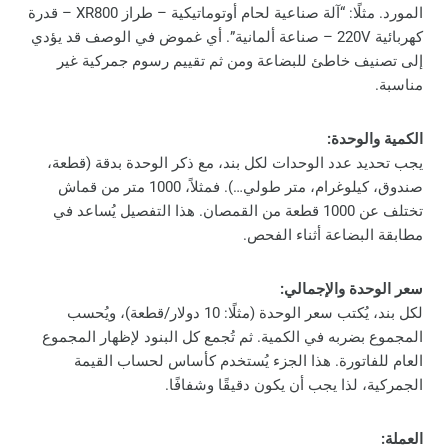
المورد. مثلًا: “آلة صناعية لحام أوتوماتيكية – طراز XR800 – قدرة
كهربائية 220V – صناعة ألمانية”. أي غموض في الوصف قد يؤدي
إلى تصنيف خاطئ للبضاعة ومن ثم تقييم رسوم جمركية غير
مناسبة.
الكمية والوحدة:
يجب تحديد عدد الوحدات لكل بند، مع ذكر الوحدة بدقة (قطعة،
صندوق، كيلوغرام، متر طولي…). فمثلاً، 1000 متر من قماش
تختلف عن 1000 قطعة من القمصان. هذا التفصيل يُساعد في
مطابقة البضاعة أثناء الفحص.
سعر الوحدة والإجمالي:
لكل بند، يُكتب سعر الوحدة (مثلًا: 10 دولار/قطعة)، ويُحسب
المجموع بضربه في الكمية. ثم تُجمع كل البنود لإظهار المجموع
العام للفاتورة. هذا الجزء يُستخدم كأساس لحساب القيمة
الجمركية، لذا يجب أن يكون دقيقًا وشفافًا.
العملة: