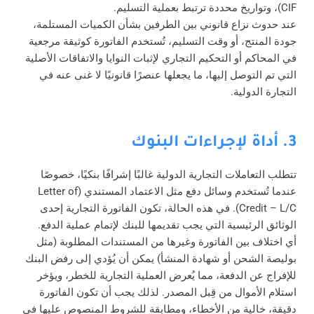
CIF)، وتواريخ محددة ترتبط بعملية التسليم.
عند حدوث نزاع قانوني بين الطرفين بشأن الكميات المستلمة،
جودة المنتج، أو وقت التسليم، تُستخدم الفاتورة كوثيقة مرجعية
في المحاكم أو التحكيم التجاري لإثبات النوايا والاتفاقات الأصلية
التي تم التوصل إليها، ما يجعلها عنصرًا قانونيًا لا غنى عنه في
التجارة الدولية.
3. أداة لإجراءات البنوك
تتطلب التعاملات التجارية الدولية غالبًا إشرافًا بنكيًا، خصوصًا
عندما تُستخدم وسائل دفع مثل الاعتماد المستندي (Letter of
Credit – L/C). في هذه الحالة، تكون الفاتورة التجارية إحدى
الوثائق الرئيسية التي يجب تقديمها للبنك لإتمام عملية الدفع.
أي اختلاف بين الفاتورة وغيرها من المستندات المطلوبة (مثل
بوليصة الشحن أو شهادة المنشأ) يمكن أن يُؤدي إلى رفض البنك
للإفراج عن الدفعة، مما يُعرض العملية التجارية للخطر، ويؤخر
استلام الأموال من قِبل المصدر. لذلك يجب أن تكون الفاتورة
دقيقة، خالية من الأخطاء، ومطابقة للشروط المنصوص عليها في