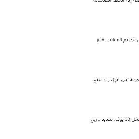
ل إلى الجهة الصحيحة
 تنظيم الفواتير ومنع
رفة متى تم إجراء البيع.
هو التاريخ الذي يجب أن يتم فيه دفع الفاتورة. عادةً ما يحدد بفترة زمنية معينة بعد تاريخ الإصدار، مثل 30 يومًا. تحديد تاريخ