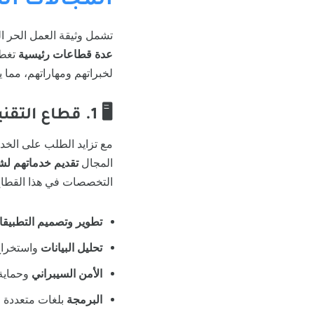
المجالات ال
تشمل وثيقة العمل الحر ا
عدة قطاعات رئيسية
تغطي
لخبراتهم ومهاراتهم، مما 
🖥
1. قطاع التقنية والتطوير
مع تزايد الطلب على الخدم
المجال
تقديم خدماتهم لش
التخصصات في هذا القطاع
تطوير وتصميم التطبيقات
تحليل البيانات
واستخراج 
الأمن السيبراني
وحماية 
البرمجة
بلغات متعددة مثل Python وScript