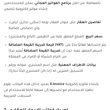
بالمعاملة. من خلال
برنامج الفواتير المجاني
، يمكن للمستخدمين
إنشاء فواتير إلكترونية تتضمن:
تفاصيل العقار
: مثل عنوان العقار، نوعه (سكني، تجاري، أرض)،
وأي خصائص إضافية.
: المبلغ المتفق عليه بين الطرفين (البائع والمشتري).
سعر البيع
: يتم احتسابها تلقائيًا بناءً على
قيمة ضريبة القيمة المضافة (VAT)
السعر المتفق عليه، حيث إن
ضريبة القيمة المضافة
تُعتبر جزءًا
من التزام الشركة أو الأفراد في المملكة.
بيانات الأطراف المعنية
: مثل اسم المشتري، عنوانه، ورقم
التسجيل الضريبي له (إذا كان المشتري كيانًا تجاريًا).
بإنشاء فاتورة إلكترونية
E-Invoice
بمجرد إدخال هذه البيانات، يقوم
جاهزة للاستخدام مع تصديرها إلى صيغة قابلة للاستخدام في
السجلات الضريبية.