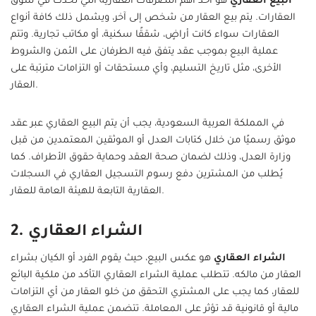
البيع العقاري
هو أحد أهم التصرفات العقارية التي تحدث في سوق
العقارات. يتم بيع العقار من شخص إلى آخر، ويشمل ذلك كافة أنواع
العقارات سواء كانت أراضٍ، شققًا سكنية، أو مكاتب تجارية. وتتم
عملية البيع بموجب عقد يتفق فيه الطرفان على الثمن والشروط
الأخرى، مثل تاريخ التسليم، وأي مستحقات أو التزامات مترتبة على
العقار.
في المملكة العربية السعودية، يجب أن يتم البيع العقاري عبر عقد
موثق رسميًا من خلال كتابات العدل أو الموثقين المعتمدين من قبل
وزارة العدل، وذلك لضمان صحة العقد وحماية حقوق الأطراف. كما
يُطلب من المشترين دفع رسوم التسجيل العقاري في السجلات
العقارية التابعة للهيئة العامة للعقار.
2. الشراء العقاري
الشراء العقاري
هو عكس البيع، حيث يقوم الفرد أو الكيان بشراء
العقار من مالكه. تتطلب عملية الشراء العقاري التأكد من ملكية البائع
للعقار، كما يجب على المشتري التحقق من خلو العقار من أي التزامات
مالية أو قانونية قد تؤثر على المعاملة. تتضمن عملية الشراء العقاري