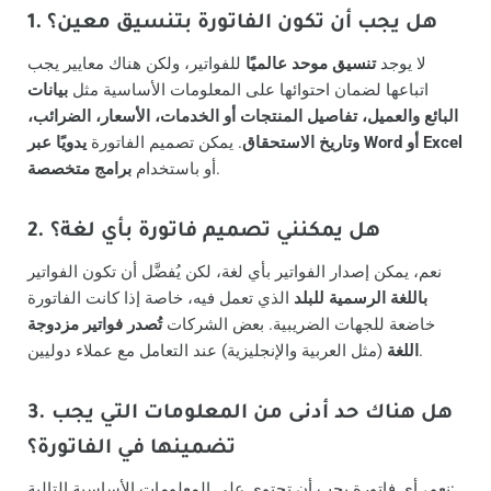
1. هل يجب أن تكون الفاتورة بتنسيق معين؟
لا يوجد
تنسيق موحد عالميًا
للفواتير، ولكن هناك معايير يجب
اتباعها لضمان احتوائها على المعلومات الأساسية مثل
بيانات
البائع والعميل، تفاصيل المنتجات أو الخدمات، الأسعار، الضرائب،
يدويًا عبر Word أو Excel
وتاريخ الاستحقاق
. يمكن تصميم الفاتورة
.
أو باستخدام
برامج متخصصة
2. هل يمكنني تصميم فاتورة بأي لغة؟
نعم، يمكن إصدار الفواتير بأي لغة، لكن يُفضَّل أن تكون الفواتير
باللغة الرسمية للبلد
الذي تعمل فيه، خاصة إذا كانت الفاتورة
خاضعة للجهات الضريبية. بعض الشركات
تُصدر فواتير مزدوجة
(مثل العربية والإنجليزية) عند التعامل مع عملاء دوليين.
اللغة
3. هل هناك حد أدنى من المعلومات التي يجب
تضمينها في الفاتورة؟
نعم، أي فاتورة يجب أن تحتوي على المعلومات الأساسية التالية: