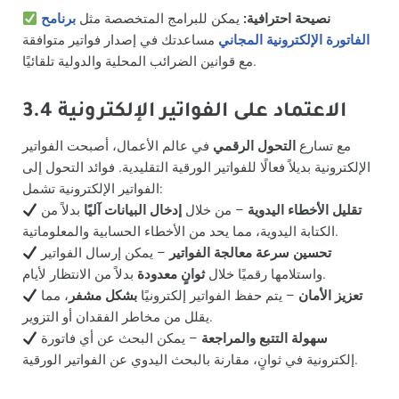
نصيحة احترافية:
يمكن للبرامج المتخصصة مثل
برنامح
الفاتورة الإلكترونية المجاني
مساعدتك في إصدار فواتير متوافقة
مع قوانين الضرائب المحلية والدولية تلقائيًا.
3.4 الاعتماد على الفواتير الإلكترونية
مع تسارع
التحول الرقمي
في عالم الأعمال، أصبحت الفواتير
الإلكترونية بديلاً فعالًا للفواتير الورقية التقليدية. فوائد التحول إلى
الفواتير الإلكترونية تشمل:
تقليل الأخطاء اليدوية
– من خلال
إدخال البيانات آليًا
بدلاً من
الكتابة اليدوية، مما يحد من الأخطاء الحسابية والمعلوماتية.
تحسين سرعة معالجة الفواتير
– يمكن إرسال الفواتير
بدلاً من الانتظار لأيام.
واستلامها رقميًا خلال
ثوانٍ معدودة
تعزيز الأمان
– يتم حفظ الفواتير إلكترونيًا
بشكل مشفر
، مما
يقلل من مخاطر الفقدان أو التزوير.
سهولة التتبع والمراجعة
– يمكن البحث عن أي فاتورة
إلكترونية في ثوانٍ، مقارنة بالبحث اليدوي عن الفواتير الورقية.