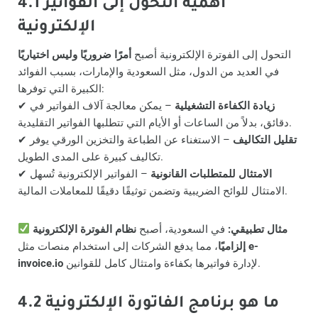
4.1 أهمية التحول إلى الفواتير
الإلكترونية
التحول إلى الفوترة الإلكترونية أصبح
أمرًا ضروريًا وليس اختياريًا
في العديد من الدول، مثل السعودية والإمارات، بسبب الفوائد
الكبيرة التي توفرها:
زيادة الكفاءة التشغيلية
– يمكن معالجة آلاف الفواتير في
✔
دقائق، بدلاً من الساعات أو الأيام التي تتطلبها الفواتير التقليدية.
تقليل التكاليف
– الاستغناء عن الطباعة والتخزين الورقي يوفر
✔
تكاليف كبيرة على المدى الطويل.
الامتثال للمتطلبات القانونية
– الفواتير الإلكترونية تُسهل
✔
الامتثال للوائح الضريبية وتضمن توثيقًا دقيقًا للمعاملات المالية.
مثال تطبيقي:
في السعودية، أصبح
نظام الفوترة الإلكترونية
e-
، مما يدفع الشركات إلى استخدام منصات مثل
إلزاميًا
لإدارة فواتيرها بكفاءة وامتثال كامل للقوانين.
invoice.io
4.2 ما هو برنامج الفاتورة الإلكترونية