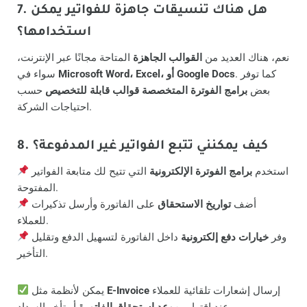
7. هل هناك تنسيقات جاهزة للفواتير يمكن
استخدامها؟
نعم، هناك العديد من
القوالب الجاهزة
المتاحة مجانًا عبر الإنترنت،
. كما توفر
Microsoft Word، Excel، أو Google Docs
سواء في
بعض
برامج الفوترة المتخصصة قوالب قابلة للتخصيص
حسب
احتياجات الشركة.
8. كيف يمكنني تتبع الفواتير غير المدفوعة؟
استخدم
برامج الفوترة الإلكترونية
التي تتيح لك متابعة الفواتير
المفتوحة.
أضف
تواريخ الاستحقاق
على الفاتورة وأرسل تذكيرات
للعملاء.
وفر
خيارات دفع إلكترونية
داخل الفاتورة لتسهيل الدفع وتقليل
التأخير.
إرسال إشعارات تلقائية للعملاء
E-Invoice
يمكن لأنظمة مثل
أو تأخر السداد.
عند اقتراب
موعد استحقاق الفاتورة