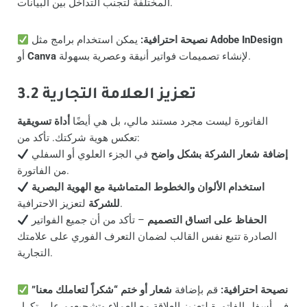
المختلفة لتجنب التداخل بين البيانات.
Adobe InDesign
يمكن استخدام برامج مثل
نصيحة احترافية:
لإنشاء تصميمات فواتير أنيقة وعصرية بسهولة.
Canva
أو
3.2 تعزيز العلامة التجارية
الفاتورة ليست مجرد مستند مالي، بل هي أيضًا
أداة تسويقية
تعكس هوية شركتك. تأكد من:
إضافة شعار الشركة بشكل واضح
في الجزء العلوي أو السفلي
من الفاتورة.
استخدام الألوان والخطوط المتماشية مع الهوية البصرية
لتعزيز الاحترافية.
للشركة
الحفاظ على اتساق التصميم
– تأكد من أن جميع الفواتير
الصادرة تتبع نفس القالب لضمان التعرف الفوري على علامتك
التجارية.
نصيحة احترافية:
قم بإضافة
شعار أو ختم “شكراً لتعاملك معنا”
في أسفل الفاتورة لتعزيز العلاقة مع العملاء وتشجيعهم على تكرار