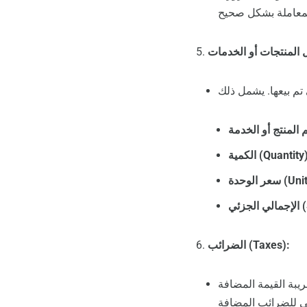
كمية (Quantity):
Unit Pri):
S):
الضرائب (Taxes):
). يجب أن تكون هذه النسبة