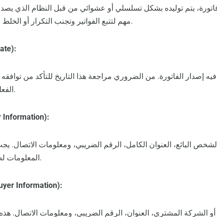
تورة، يتم توليده بشكل تسلسلي أو عشوائي من قبل النظام الذي يصدر ا
مهم لتتبع الفواتير وتجنب التكرار أو الخلط بين الفواتير المختلفة.
تاريخ الإص
فيه إصدار الفاتورة. من الضروري مراجعة هذا التاريخ للتأكد من توافقه 
الفعلية أو العقود المبرمة.
معلومات البائع (formation
شخص البائع، العنوان الكامل، الرقم الضريبي، ومعلومات الاتصال. يجب
المعلومات لضمان صحة المعاملة.
معلومات المشتري (er Information
 الشركة المشتري، العنوان، الرقم الضريبي، ومعلومات الاتصال. هذه