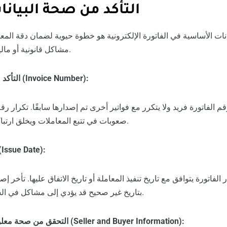
التأكد من صحة البيان
ات الأساسية في الفاتورة الإلكترونية هو خطوة حيوية لضمان دقة المع
مشاكل قانونية أو مالية قد تنشأ بسبب الأخطاء.
1. التأكد من صحة رقم الفاتورة (Invoice Number):
م الفاتورة فريد ولا يتكرر مع فواتير أخرى تم إصدارها سابقًا. تكرار رق
صعوبات في تتبع المعاملات ويخلق ارتباكًا في السجلات المالية.
2. مراجعة تاريخ الإصدار (Issue Date
لفاتورة يتوافق مع تاريخ تنفيذ المعاملة أو تاريخ الاتفاق عليها. تأخر إصد
بتاريخ غير صحيح قد يؤدي إلى مشاكل في السداد أو الإبلاغ الضريبي.
3. التحقق من صحة معلومات البائع والمشتري (Seller and Buyer Information):