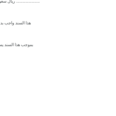
……………………. ريال سعودي ف
بموجب هذا السند يسق