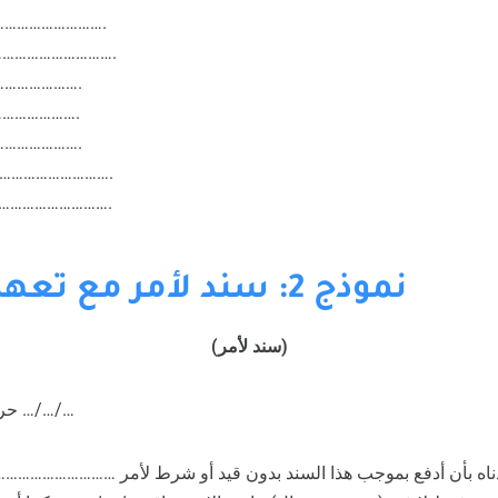
رقم الهوية: ………
مكان الوفاء: …………
العنوان: ……
التوقيع: …
البصمة: ……
رقم الجوال: …………
رقم الهاتف: …………
نموذج 2: سند لأمر مع تعهدات إضافية
(سند لأمر)
حرر في مدينة ……….. بتاريخ …/…/…
 أدناه بأن أدفع بموجب هذا السند بدون قيد أو شرط لأمر ………………………