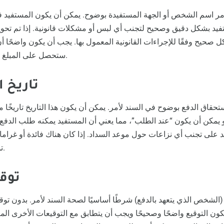
مر اسم الشخص أو الجهة المستفيدة بوضوح. يمكن أن يكون المستفيد ف
فيد بشكل دقيق وصحيح لتجنب أي لبس أو مشكلات قانونية. إذا تم تح
ل صحيح وفقًا للإجراءات القانونية المعمول بها. يجب أن يكون واضحًا أن
ستحصل على المبلغ المالي المذكور في السند.
4. تاري
تحقاق الدفع بوضوح في السند لأمر. يمكن أن يكون هذا التاريخ تاريخًا مح
15/08هـ) أو يمكن أن يكون “عند الطلب”، مما يعني أن المستفيد يمكنه طلب الد
 على تجنب أي نزاعات حول موعد السداد. إذا كان هناك فائدة أو غراما
توضيح ذلك أيضًا في السند.
5. ت
 (الشخص الذي يتعهد بالدفع) شرطًا أساسيًا لصحة السند لأمر. بدون توقيع
ن يكون التوقيع واضحًا وصحيحًا ويجب أن يتطابق مع التوقيعات الأخرى ال