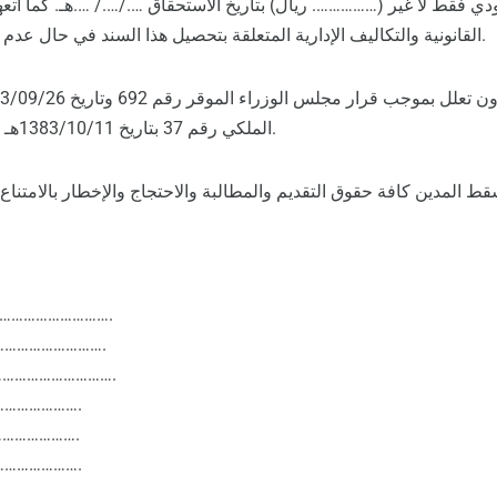
قط لا غير (……………. ريال) بتاريخ الاستحقاق …./…./ ….هـ. كما أتع
القانونية والتكاليف الإدارية المتعلقة بتحصيل هذا السند في حال عدم السداد في التاريخ المحدد.
الملكي رقم 37 بتاريخ 1383/10/11هـ من نظام الأوراق التجارية.
ط المدين كافة حقوق التقديم والمطالبة والاحتجاج والإخطار بالامتناع ع
اسم المدين: …………
رقم الهوية: ………
مكان الوفاء: …………
العنوان: ……
التوقيع: …
البصمة: ……
رقم الجوال: …………