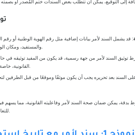
تو
ة
: قد يشمل السند لأمر بيانات إضافية مثل رقم الهوية الوطنية أو رقم 
والمستفيد، ومكان الوفاء، وعنوان كل طرف.
ُشترط توثيق السند لأمر من جهة رسمية، قد يكون من المفيد توثيقه في ح
القانونية، خاصة في المعاملات الكبرى.
على السند بعد تحريره يجب أن يكون موثقًا وموقعًا من قبل الطرفين لت
 بدقة، يمكن ضمان صحة السند لأمر وفاعليته القانونية، مما يسهم في 
للتعاملات التجارية والشخصية.
نموذج 1: سند لأمر مع تاريخ استحقاق مفتوح