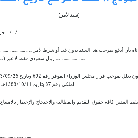
(سند لأمر)
حرر في مدينة ……….. بتاريخ …/…/…
 أدناه بأن أدفع بموجب هذا السند بدون قيد أو شرط لأمر ………………………
……………………. ريال سعودي فقط لا غير (……………. ريال) عند الطلب.
الملكي رقم 37 بتاريخ 1383/10/11هـ من نظام الأوراق التجارية.
ط المدين كافة حقوق التقديم والمطالبة والاحتجاج والإخطار بالامتناع ع
اسم المدين: …………