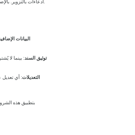
ادعاءات بالتزوير. بالإضافة إلى التوقيع، يمكن أن تتطلب بعض السندات ختم المُصدر أو بصمته لزيادة الضمانات القانونية.
البيانات الإضافي
توثيق السند
: بينما لا ي
التعديلات
: أي تعديل 
بتطبيق هذه الشروط