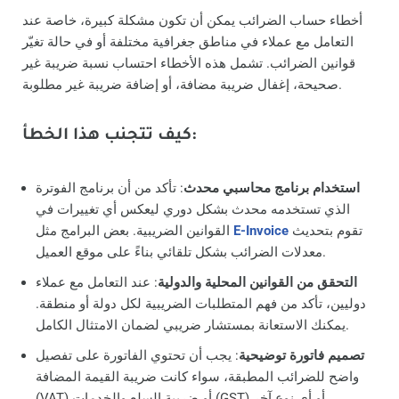
أخطاء حساب الضرائب يمكن أن تكون مشكلة كبيرة، خاصة عند
التعامل مع عملاء في مناطق جغرافية مختلفة أو في حالة تغيّر
قوانين الضرائب. تشمل هذه الأخطاء احتساب نسبة ضريبة غير
صحيحة، إغفال ضريبة مضافة، أو إضافة ضريبة غير مطلوبة.
كيف تتجنب هذا الخطأ:
استخدام برنامج محاسبي محدث
: تأكد من أن برنامج الفوترة
الذي تستخدمه محدث بشكل دوري ليعكس أي تغييرات في
تقوم بتحديث
E-Invoice
القوانين الضريبية. بعض البرامج مثل
معدلات الضرائب بشكل تلقائي بناءً على موقع العميل.
التحقق من القوانين المحلية والدولية
: عند التعامل مع عملاء
دوليين، تأكد من فهم المتطلبات الضريبية لكل دولة أو منطقة.
يمكنك الاستعانة بمستشار ضريبي لضمان الامتثال الكامل.
تصميم فاتورة توضيحية
: يجب أن تحتوي الفاتورة على تفصيل
واضح للضرائب المطبقة، سواء كانت ضريبة القيمة المضافة
(VAT) أو ضريبة السلع والخدمات (GST) أو أي نوع آخر.