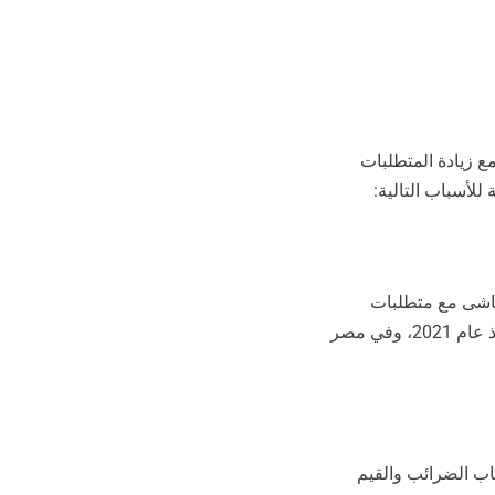
استخدام برامج غير متخصصة مثل Excel كافٍ، ولكن مع زيادة المتطلبات
لأسباب التالية:
ماشى مع متطلبات
الإلكتروني منذ عام 2021، وفي مصر
اب الضرائب والقيم