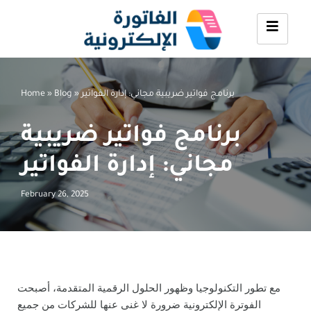
Skip
to
content
برنامج فواتير ضريبية مجاني: إدارة الفواتير
»
Blog
»
Home
برنامج فواتير ضريبية
مجاني: إدارة الفواتير
February 26, 2025
مع تطور التكنولوجيا وظهور الحلول الرقمية المتقدمة، أصبحت
الفوترة الإلكترونية ضرورة لا غنى عنها للشركات من جميع