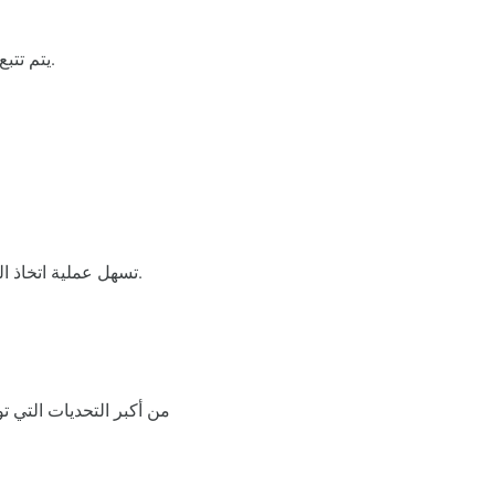
يتم تتبع تكاليف كل مشروع من البداية إلى النهاية، دون خلطها مع التكاليف الخاصة بالمشاريع الأخرى.
تسهل عملية اتخاذ القرارات الإدارية المتعلقة بتمديد المشروع أو إنهائه أو اتخاذ تدابير تصحيحية في الوقت المناسب.
من أكبر التحديات التي ت